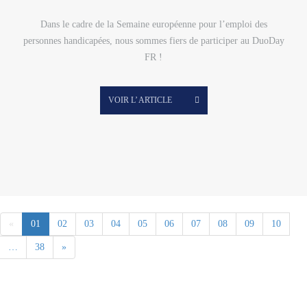
Dans le cadre de la Semaine européenne pour l’emploi des
personnes handicapées, nous sommes fiers de participer au DuoDay
FR !
VOIR L’ ARTICLE
«
01
02
03
04
05
06
07
08
09
10
…
38
»