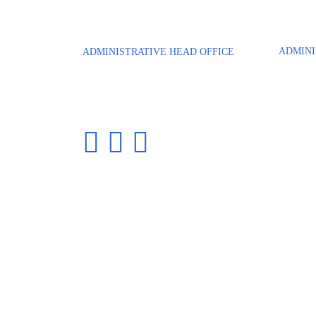
ADMINI
ADMINISTRATIVE HEAD OFFICE
Bâtiment
Parc Tertiaire du Bois Dieu
2 bis ave
1, allée des écureuils
94380 
69380 LISSIEU
Phone: +
Phone: +33 4 72 54 88 58