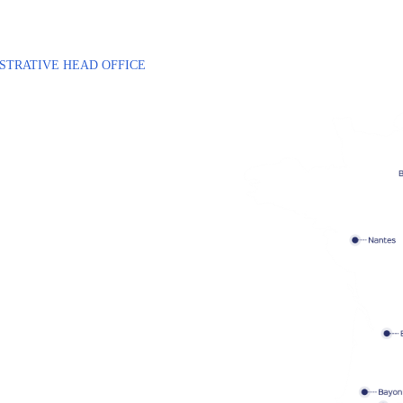
STRATIVE HEAD OFFICE
 de Haute Technologie, n°8
nue des Coquelicots
BONNEUIL-SUR-MARNE
33 1 43 77 84 84