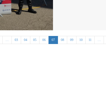
…
03
04
05
06
07
08
09
10
11
…