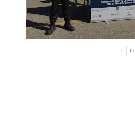
«
01
Contact Us