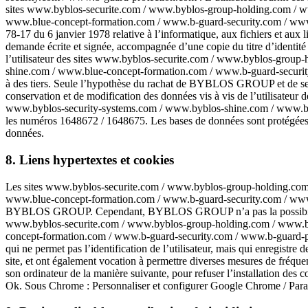
sites www.byblos-securite.com / www.byblos-group-holding.com / w
www.blue-concept-formation.com / www.b-guard-security.com / www.b-g
78-17 du 6 janvier 1978 relative à l’informatique, aux fichiers et aux l
demande écrite et signée, accompagnée d’une copie du titre d’identité a
l’utilisateur des sites www.byblos-securite.com / www.byblos-grou
shine.com / www.blue-concept-formation.com / www.b-guard-security.c
à des tiers. Seule l’hypothèse du rachat de BYBLOS GROUP et de ses dr
conservation et de modification des données vis à vis de l’utilisat
www.byblos-security-systems.com / www.byblos-shine.com / www.blu
les numéros 1648672 / 1648675. Les bases de données sont protégées par
données.
8. Liens hypertextes et cookies
Les sites www.byblos-securite.com / www.byblos-group-holding.com
www.blue-concept-formation.com / www.b-guard-security.com / www.b-gu
BYBLOS GROUP. Cependant, BYBLOS GROUP n’a pas la possibilité de vér
www.byblos-securite.com / www.byblos-group-holding.com / www.by
concept-formation.com / www.b-guard-security.com / www.b-guard-protect
qui ne permet pas l’identification de l’utilisateur, mais qui enregistre 
site, et ont également vocation à permettre diverses mesures de fréquent
son ordinateur de la manière suivante, pour refuser l’installation des c
Ok. Sous Chrome : Personnaliser et configurer Google Chrome / Paramèt