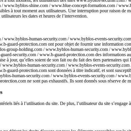
étées à tout moment, les utilisateurs des sites www.byblos-securite.c
 / www.byblos-shine.com / www.blue-concept-formation.com / www.b-
ssibles à tout moment aux utilisateurs. Une interruption pour raison de
ilisateurs les dates et heures de l’intervention.
 / www.byblos-human-security.com / www.byblos-events-security.com
b-guard-protection.com ont pour objet de fournir une information co
byblos-group-holding.com / www.byblos-human-security.com / www.bybl
d-security.com / www.b-guard-protection.com des informations aussi p
e à jour, qu’elles soient de son fait ou du fait des tiers partenaires qui
 / www.byblos-human-security.com / www.byblos-events-security.com
rd-protection.com sont données à titre indicatif, et sont susceptibles 
blos-human-security.com / www.byblos-events-security.com / www.b
ction.com ne sont pas exhaustifs. Ils sont donnés sous réserve de mod
s
els liés à l’utilisation du site. De plus, l’utilisateur du site s’engage 