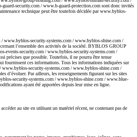
om / www.byblos-group-holding.com / www.byblos-human-security.com /
guard-security.com / www.b-guard-protection.com sont donc invités
 maintenance technique peut être toutefois décidée par www.byblos-
 / www.byblos-security-systems.com / www.byblos-shine.com /
ncernant l’ensemble des activités de la société. BYBLOS GROUP
os-events-security.com / www.byblos-security-systems.com /
récises que possible. Toutefois, il ne pourra être tenue
 lui fournissent ces informations. Tous les informations indiquées sur
 / www.byblos-security-systems.com / www.byblos-shine.com /
d’évoluer. Par ailleurs, les renseignements figurant sur les sites
yblos-security-systems.com / www.byblos-shine.com / www.blue-
ifications ayant été apportées depuis leur mise en ligne.
à accéder au site en utilisant un matériel récent, ne contenant pas de