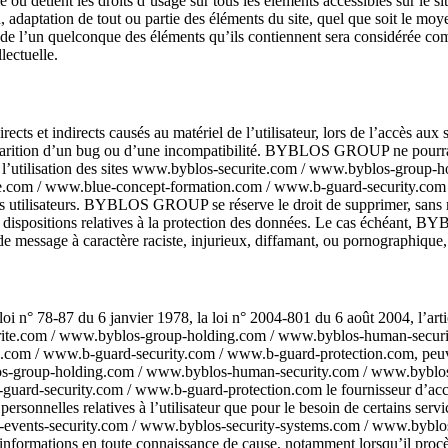
u détient les droits d’usage sur tous les éléments accessibles sur le si
 adaptation de tout ou partie des éléments du site, quel que soit le moyen 
e l’un quelconque des éléments qu’ils contiennent sera considérée co
lectuelle.
t indirects causés au matériel de l’utilisateur, lors de l’accès aux s
’apparition d’un bug ou d’une incompatibilité. BYBLOS GROUP ne pourra
à l’utilisation des sites www.byblos-securite.com / www.byblos-grou
com / www.blue-concept-formation.com / www.b-guard-security.com / w
 des utilisateurs. BYBLOS GROUP se réserve le droit de supprimer, sans
 aux dispositions relatives à la protection des données. Le cas échéant,
 de message à caractère raciste, injurieux, diffamant, ou pornographique,
oi n° 78-87 du 6 janvier 1978, la loi n° 2004-801 du 6 août 2004, l’ar
ecurite.com / www.byblos-group-holding.com / www.byblos-human-secur
m / www.b-guard-security.com / www.b-guard-protection.com, peuvent ê
blos-group-holding.com / www.byblos-human-security.com / www.byblos
security.com / www.b-guard-protection.com le fournisseur d’accès de l’
onnelles relatives à l’utilisateur que pour le besoin de certains ser
events-security.com / www.byblos-security-systems.com / www.byblo
nformations en toute connaissance de cause, notamment lorsqu’il procède p