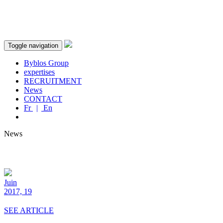
Toggle navigation
Byblos Group
expertises
RECRUITMENT
News
CONTACT
Fr
|
En
News
Juin
2017, 19
SEE ARTICLE