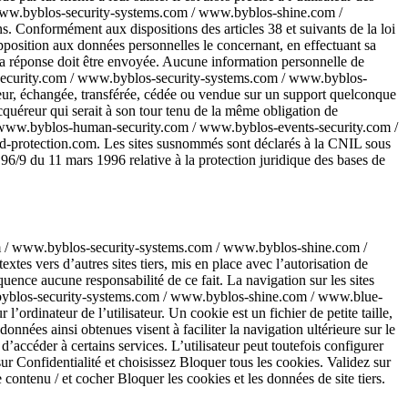
ww.byblos-security-systems.com / www.byblos-shine.com /
Conformément aux dispositions des articles 38 et suivants de la loi
d’opposition aux données personnelles le concernant, en effectuant sa
e la réponse doit être envoyée. Aucune information personnelle de
security.com / www.byblos-security-systems.com / www.byblos-
ur, échangée, transférée, cédée ou vendue sur un support quelconque
quéreur qui serait à son tour tenu de la même obligation de
 / www.byblos-human-security.com / www.byblos-events-security.com /
rotection.com. Les sites susnommés sont déclarés à la CNIL sous
 96/9 du 11 mars 1996 relative à la protection juridique des bases de
 / www.byblos-security-systems.com / www.byblos-shine.com /
 vers d’autres sites tiers, mis en place avec l’autorisation de
e aucune responsabilité de ce fait. La navigation sur les sites
yblos-security-systems.com / www.byblos-shine.com / www.blue-
rdinateur de l’utilisateur. Un cookie est un fichier de petite taille,
données ainsi obtenues visent à faciliter la navigation ultérieure sur le
d’accéder à certains services. L’utilisateur peut toutefois configurer
 sur Confidentialité et choisissez Bloquer tous les cookies. Validez sur
ontenu / et cocher Bloquer les cookies et les données de site tiers.