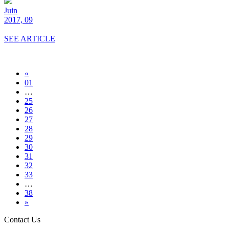
Juin
2017, 09
SEE ARTICLE
«
01
…
25
26
27
28
29
30
31
32
33
…
38
»
Contact Us