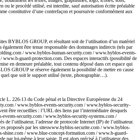
te, notamment les textes, images, graphismes, logo, icônes, sons,
ou le procédé utilisé, est interdite, sauf autorisation écrite préalable
mme constitutive d’une contrefaçon et poursuivie conformément aux
ites BYBLOS GROUP, et résultant soit de l’utilisation d’un matériel
 également être tenue responsable des dommages indirects (tels par
p-holding.com / www.byblos-human-security.com / www.byblos-events-
ww.b-guard-protection.com. Des espaces interactifs (possibilité de
 mise en demeure préalable, tout contenu déposé dans cet espace qui
 BYBLOS GROUP se réserve également la possibilité de mettre en cause
 quel que soit le support utilisé (texte, photographie…).
ticle L. 226-13 du Code pénal et la Directive Européenne du 24
ity.com / www.byblos-events-security.com / www.byblos-security-
tre recueillies : l’URL des liens par l’intermédiaire desquels
-events-security.com / www.byblos-security-systems.com /
utilisateur, l’adresse de protocole Internet (IP) de l’utilisateur.
vices proposés par les siteswww.byblos-securite.com / www.byblos-
s-shine.com / www.blue-concept-formation.com / www.b-guard-
ar lui-même à leur saisie. Il est alors précisé à l’utilisateur des