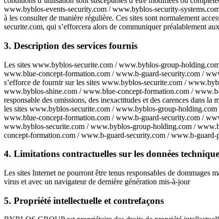
conditions d’utilisation sont susceptibles d’être modifiées ou compl
www.byblos-events-security.com / www.byblos-security-systems.com
à les consulter de manière régulière. Ces sites sont normalement acce
securite.com, qui s’efforcera alors de communiquer préalablement aux ut
3. Description des services fournis
Les sites www.byblos-securite.com / www.byblos-group-holding.com
www.blue-concept-formation.com / www.b-guard-security.com / www.
s’efforce de fournir sur les sites www.byblos-securite.com / www.
www.byblos-shine.com / www.blue-concept-formation.com / www.b-guar
responsable des omissions, des inexactitudes et des carences dans la mis
les sites www.byblos-securite.com / www.byblos-group-holding.com
www.blue-concept-formation.com / www.b-guard-security.com / www.b-gua
www.byblos-securite.com / www.byblos-group-holding.com / www.by
concept-formation.com / www.b-guard-security.com / www.b-guard-prote
4. Limitations contractuelles sur les données technique
Les sites Internet ne pourront être tenus responsables de dommages matéri
virus et avec un navigateur de dernière génération mis-à-jour
5. Propriété intellectuelle et contrefaçons