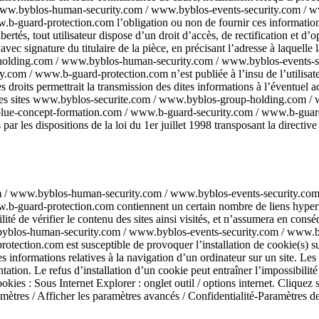
ww.byblos-human-security.com / www.byblos-events-security.com / w
uard-protection.com l’obligation ou non de fournir ces informations. 
ibertés, tout utilisateur dispose d’un droit d’accès, de rectification et 
vec signature du titulaire de la pièce, en précisant l’adresse à laquell
p-holding.com / www.byblos-human-security.com / www.byblos-events-
om / www.b-guard-protection.com n’est publiée à l’insu de l’utilisate
oits permettrait la transmission des dites informations à l’éventuel ac
eur des sites www.byblos-securite.com / www.byblos-group-holding.com
e-concept-formation.com / www.b-guard-security.com / www.b-guard-p
 les dispositions de la loi du 1er juillet 1998 transposant la directive
 / www.byblos-human-security.com / www.byblos-events-security.com
ard-protection.com contiennent un certain nombre de liens hypertextes
ifier le contenu des sites ainsi visités, et n’assumera en conséquenc
blos-human-security.com / www.byblos-events-security.com / www.b
ion.com est susceptible de provoquer l’installation de cookie(s) sur l’o
des informations relatives à la navigation d’un ordinateur sur un site. Les 
ation. Le refus d’installation d’un cookie peut entraîner l’impossibilité 
ookies : Sous Internet Explorer : onglet outil / options internet. Cliquez
res / Afficher les paramètres avancés / Confidentialité-Paramètres de c