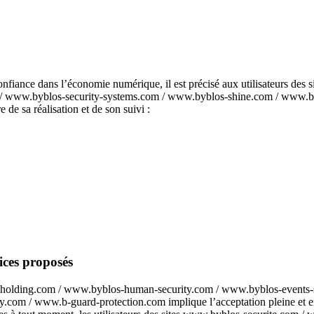
 confiance dans l’économie numérique, il est précisé aux utilisateurs 
/ www.byblos-security-systems.com / www.byblos-shine.com / www.b
 de sa réalisation et de son suivi :
vices proposés
up-holding.com / www.byblos-human-security.com / www.byblos-events
m / www.b-guard-protection.com implique l’acceptation pleine et entiè