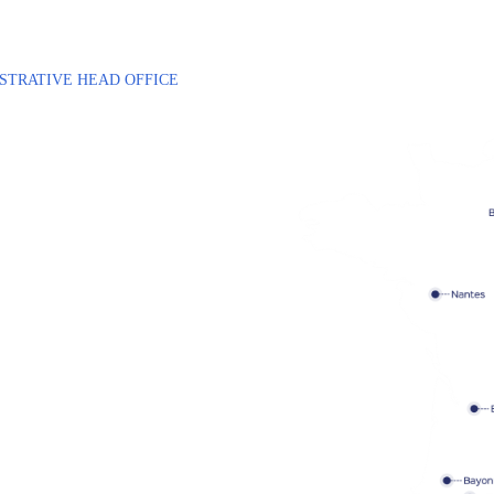
STRATIVE HEAD OFFICE
 de Haute Technologie, n°8
nue des Coquelicots
BONNEUIL-SUR-MARNE
33 1 43 77 84 84