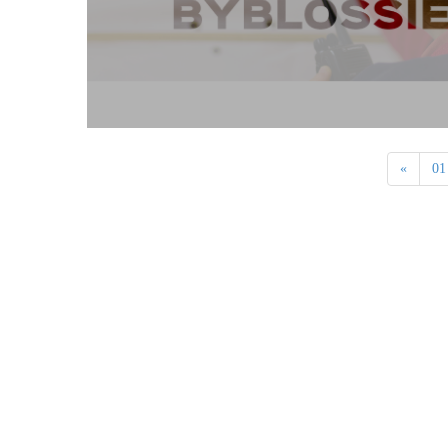
«
01
Contact Us