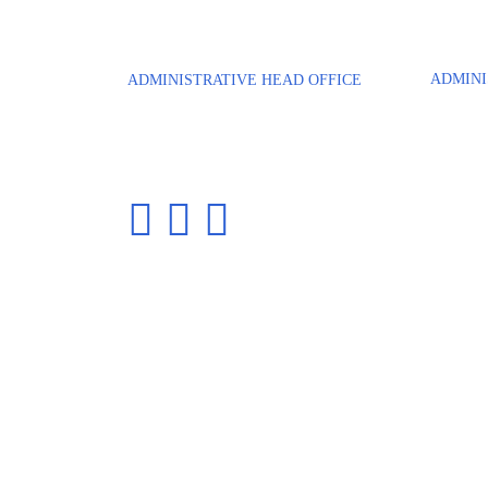
ADMINI
ADMINISTRATIVE HEAD OFFICE
Bâtiment
Parc Tertiaire du Bois Dieu
2 bis ave
1, allée des écureuils
94380 
69380 LISSIEU
Phone: +
Phone: +33 4 72 54 88 58