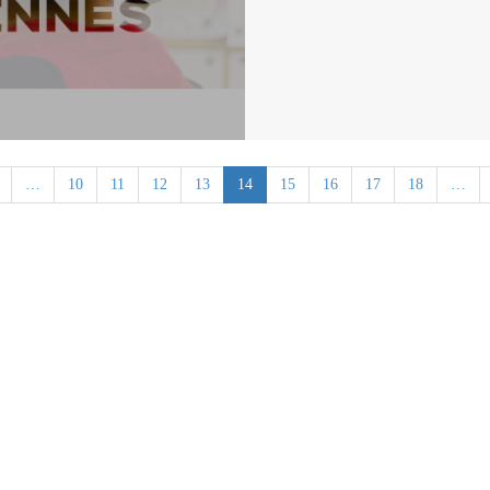
…
10
11
12
13
14
15
16
17
18
…