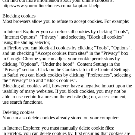
can find out more information about your online choices at
http://www.youronlinechoices.com/uk/opt-out-help
Search
For
Blocking cookies
Legal
Most browsers allow you to refuse to accept cookies. For example:
Articles
In
in Internet Explorer you can refuse all cookies by clicking "Tools",
the
"Internet Options", "Privacy", and selecting "Block all cookies"
State
using the sliding selector;
of
in Firefox you can block all cookies by clicking "Tools", "Options",
Texas,
and un-checking "Accept cookies from sites" in the "Privacy" box.
alimony
in Google Chrome you can adjust your cookie permissions by
(additionally
clicking "Options", "Under the hood", Content Settings in the
referred
"Privacy" section. Click on the Cookies tab in the Content Settings.
to
in Safari you can block cookies by clicking “Preferences”, selecting
as
the “Privacy” tab and “Block cookies”.
spousal
Blocking all cookies will, however, have a negative impact upon the
maintenance)
usability of many websites. If you block cookies, you may not be
Lawyers
able to use certain features on the website (log on, access content,
near
use search functions).
me
is
Deleting cookies
regularly
You can also delete cookies already stored on your computer:
misunderstood.
in Internet Explorer, you must manually delete cookie files;
Alimony
in Firefox, you can delete cookies by, first ensuring that cookies are
has