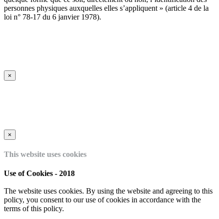
personnes physiques auxquelles elles s’appliquent » (article 4 de la
loi n° 78-17 du 6 janvier 1978).
×
Alimony
in
×
Texas
This website uses cookies
Search
Use of Cookies - 2018
For
Legal
The website uses cookies. By using the website and agreeing to this
Articles
policy, you consent to our use of cookies in accordance with the
In
terms of this policy.
the