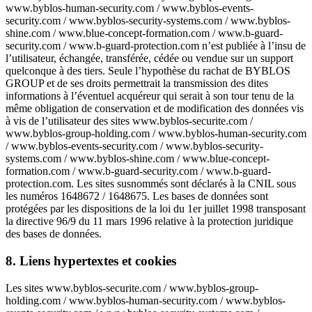
www.byblos-human-security.com / www.byblos-events-
security.com / www.byblos-security-systems.com / www.byblos-
shine.com / www.blue-concept-formation.com / www.b-guard-
security.com / www.b-guard-protection.com n’est publiée à l’insu de
l’utilisateur, échangée, transférée, cédée ou vendue sur un support
quelconque à des tiers. Seule l’hypothèse du rachat de BYBLOS
GROUP et de ses droits permettrait la transmission des dites
informations à l’éventuel acquéreur qui serait à son tour tenu de la
même obligation de conservation et de modification des données vis
à vis de l’utilisateur des sites www.byblos-securite.com /
www.byblos-group-holding.com / www.byblos-human-security.com
/ www.byblos-events-security.com / www.byblos-security-
systems.com / www.byblos-shine.com / www.blue-concept-
formation.com / www.b-guard-security.com / www.b-guard-
protection.com. Les sites susnommés sont déclarés à la CNIL sous
les numéros 1648672 / 1648675. Les bases de données sont
protégées par les dispositions de la loi du 1er juillet 1998 transposant
la directive 96/9 du 11 mars 1996 relative à la protection juridique
des bases de données.
8. Liens hypertextes et cookies
Les sites www.byblos-securite.com / www.byblos-group-
holding.com / www.byblos-human-security.com / www.byblos-