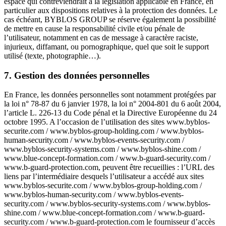
espace qui contreviendrait à la législation applicable en France, en
particulier aux dispositions relatives à la protection des données. Le
cas échéant, BYBLOS GROUP se réserve également la possibilité
de mettre en cause la responsabilité civile et/ou pénale de
l’utilisateur, notamment en cas de message à caractère raciste,
injurieux, diffamant, ou pornographique, quel que soit le support
utilisé (texte, photographie…).
7. Gestion des données personnelles
En France, les données personnelles sont notamment protégées par
la loi n° 78-87 du 6 janvier 1978, la loi n° 2004-801 du 6 août 2004,
l’article L. 226-13 du Code pénal et la Directive Européenne du 24
octobre 1995. A l’occasion de l’utilisation des sites www.byblos-
securite.com / www.byblos-group-holding.com / www.byblos-
human-security.com / www.byblos-events-security.com /
www.byblos-security-systems.com / www.byblos-shine.com /
www.blue-concept-formation.com / www.b-guard-security.com /
www.b-guard-protection.com, peuvent être recueillies : l’URL des
liens par l’intermédiaire desquels l’utilisateur a accédé aux sites
www.byblos-securite.com / www.byblos-group-holding.com /
www.byblos-human-security.com / www.byblos-events-
security.com / www.byblos-security-systems.com / www.byblos-
shine.com / www.blue-concept-formation.com / www.b-guard-
security.com / www.b-guard-protection.com le fournisseur d’accès