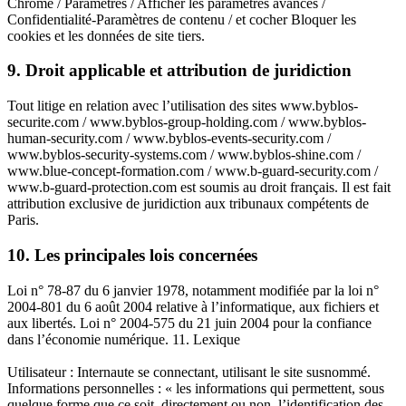
Chrome / Paramètres / Afficher les paramètres avancés /
Confidentialité-Paramètres de contenu / et cocher Bloquer les
cookies et les données de site tiers.
9. Droit applicable et attribution de juridiction
Tout litige en relation avec l’utilisation des sites www.byblos-
securite.com / www.byblos-group-holding.com / www.byblos-
human-security.com / www.byblos-events-security.com /
www.byblos-security-systems.com / www.byblos-shine.com /
www.blue-concept-formation.com / www.b-guard-security.com /
www.b-guard-protection.com est soumis au droit français. Il est fait
attribution exclusive de juridiction aux tribunaux compétents de
Paris.
10. Les principales lois concernées
Loi n° 78-87 du 6 janvier 1978, notamment modifiée par la loi n°
2004-801 du 6 août 2004 relative à l’informatique, aux fichiers et
aux libertés. Loi n° 2004-575 du 21 juin 2004 pour la confiance
dans l’économie numérique. 11. Lexique
Utilisateur : Internaute se connectant, utilisant le site susnommé.
Informations personnelles : « les informations qui permettent, sous
quelque forme que ce soit, directement ou non, l’identification des