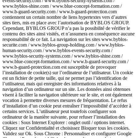
events-security.com / www.byblos-security-systems.com /
www.byblos-shine.com / www.blue-concept-formation.com /
www.b-guard-security.com / www.b-guard-protection.com
contiennent un certain nombre de liens hypertextes vers d’autres
sites tiers, mis en place avec l’autorisation de BYBLOS GROUP.
Cependant, BYBLOS GROUP n’a pas la possibilité de vérifier le
contenu des sites ainsi visités, et n’assumera en conséquence aucune
responsabilité de ce fait. La navigation sur les sites www.byblos-
securite.com / www.byblos-group-holding.com / www.byblos-
human-security.com / www.byblos-events-security.com /
www.byblos-security-systems.com / www.byblos-shine.com /
www.blue-concept-formation.com / www.b-guard-security.com /
www.b-guard-protection.com est susceptible de provoquer
l’installation de cookie(s) sur l’ordinateur de l’utilisateur. Un cookie
est un fichier de petite taille, qui ne permet pas l’identification de
l’utilisateur, mais qui enregistre des informations relatives à la
navigation d’un ordinateur sur un site. Les données ainsi obtenues
visent à faciliter la navigation ultérieure sur le site, et ont également
vocation à permettre diverses mesures de fréquentation. Le refus
d’installation d’un cookie peut entraîner l’impossibilité d’accéder à
certains services. L’utilisateur peut toutefois configurer son
ordinateur de la manière suivante, pour refuser l’installation des
cookies : Sous Internet Explorer : onglet outil / options internet.
Cliquez sur Confidentialité et choisissez Bloquer tous les cookies.
Validez sur Ok. Sous Chrome : Personnaliser et configurer Google