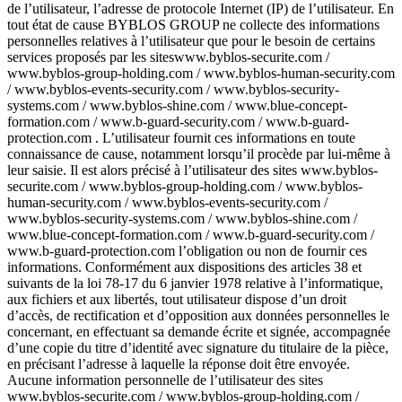
de l’utilisateur, l’adresse de protocole Internet (IP) de l’utilisateur. En
tout état de cause BYBLOS GROUP ne collecte des informations
personnelles relatives à l’utilisateur que pour le besoin de certains
services proposés par les siteswww.byblos-securite.com /
www.byblos-group-holding.com / www.byblos-human-security.com
/ www.byblos-events-security.com / www.byblos-security-
systems.com / www.byblos-shine.com / www.blue-concept-
formation.com / www.b-guard-security.com / www.b-guard-
protection.com . L’utilisateur fournit ces informations en toute
connaissance de cause, notamment lorsqu’il procède par lui-même à
leur saisie. Il est alors précisé à l’utilisateur des sites www.byblos-
securite.com / www.byblos-group-holding.com / www.byblos-
human-security.com / www.byblos-events-security.com /
www.byblos-security-systems.com / www.byblos-shine.com /
www.blue-concept-formation.com / www.b-guard-security.com /
www.b-guard-protection.com l’obligation ou non de fournir ces
informations. Conformément aux dispositions des articles 38 et
suivants de la loi 78-17 du 6 janvier 1978 relative à l’informatique,
aux fichiers et aux libertés, tout utilisateur dispose d’un droit
d’accès, de rectification et d’opposition aux données personnelles le
concernant, en effectuant sa demande écrite et signée, accompagnée
d’une copie du titre d’identité avec signature du titulaire de la pièce,
en précisant l’adresse à laquelle la réponse doit être envoyée.
Aucune information personnelle de l’utilisateur des sites
www.byblos-securite.com / www.byblos-group-holding.com /