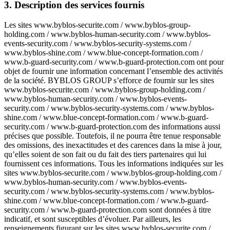
3. Description des services fournis
Les sites www.byblos-securite.com / www.byblos-group-
holding.com / www.byblos-human-security.com / www.byblos-
events-security.com / www.byblos-security-systems.com /
www.byblos-shine.com / www.blue-concept-formation.com /
www.b-guard-security.com / www.b-guard-protection.com ont pour
objet de fournir une information concernant l’ensemble des activités
de la société. BYBLOS GROUP s’efforce de fournir sur les sites
www.byblos-securite.com / www.byblos-group-holding.com /
www.byblos-human-security.com / www.byblos-events-
security.com / www.byblos-security-systems.com / www.byblos-
shine.com / www.blue-concept-formation.com / www.b-guard-
security.com / www.b-guard-protection.com des informations aussi
précises que possible. Toutefois, il ne pourra être tenue responsable
des omissions, des inexactitudes et des carences dans la mise à jour,
qu’elles soient de son fait ou du fait des tiers partenaires qui lui
fournissent ces informations. Tous les informations indiquées sur les
sites www.byblos-securite.com / www.byblos-group-holding.com /
www.byblos-human-security.com / www.byblos-events-
security.com / www.byblos-security-systems.com / www.byblos-
shine.com / www.blue-concept-formation.com / www.b-guard-
security.com / www.b-guard-protection.com sont données à titre
indicatif, et sont susceptibles d’évoluer. Par ailleurs, les
renseignements figurant sur les sites www.byblos-securite.com /